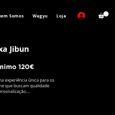
uem Somos
Wagyu
Loja
a Jibun
ínimo 120
€
ma experiência única para os 
ne que buscam qualidade 
rsonalização.

 mínima de 120€, esta caixa 
te escolher os cortes de sua 
rantindo uma seleção de peças 
flexibilidade de atender a 