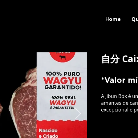
Home
Q
自分 Caix
*Valor m
A Jibun Box é u
amantes de car
excepcional e pe
Por uma quantia
permite ao clien
preferência, ga
premium, com a 