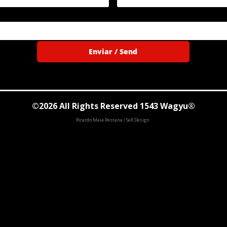
Enviar / Send
©2026 All Rights Reserved 1543 Wagyu®
Ricardo Maia Pestana / SeR Design