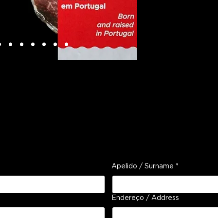
diferentes palad
Além de ser uma
luxo, a Jibun Bo
conveniência de
deseja, sem abr
Apelido / Surname
*
Endereço / Address