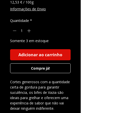
12,53 €
/
100g
12,53 €
Informações de Envio
por
100
Quantidade
*
gramas
Somente 3 em estoque
Adicionar ao carrinho
Compre já!
Cortes generosos com a quantidade
certa de gordura para garantir
suculência, os bifes de Vazia são
ideais para grelhar e oferecem uma
experiência de sabor que não vai
deixar ninguém indiferente.